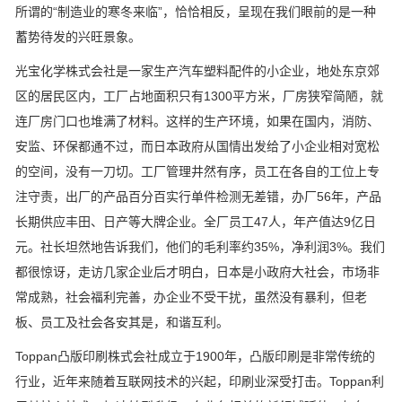
所谓的“制造业的寒冬来临”，恰恰相反，呈现在我们眼前的是一种
蓄势待发的兴旺景象。
光宝化学株式会社是一家生产汽车塑料配件的小企业，地处东京郊
区的居民区内，工厂占地面积只有1300平方米，厂房狭窄简陋，就
连厂房门口也堆满了材料。这样的生产环境，如果在国内，消防、
安监、环保都通不过，而日本政府从国情出发给了小企业相对宽松
的空间，没有一刀切。工厂管理井然有序，员工在各自的工位上专
注守责，出厂的产品百分百实行单件检测无差错，办厂56年，产品
长期供应丰田、日产等大牌企业。全厂员工47人，年产值达9亿日
元。社长坦然地告诉我们，他们的毛利率约35%，净利润3%。我们
都很惊讶，走访几家企业后才明白，日本是小政府大社会，市场非
常成熟，社会福利完善，办企业不受干扰，虽然没有暴利，但老
板、员工及社会各安其是，和谐互利。
Toppan凸版印刷株式会社成立于1900年，凸版印刷是非常传统的
行业，近年来随着互联网技术的兴起，印刷业深受打击。Toppan利