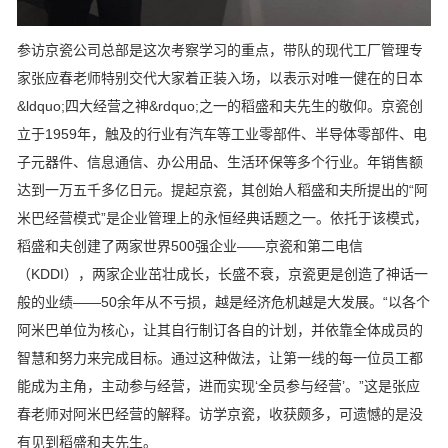
参访京瓷公司总部是这次考察学习的重点，带队的现代工厂管理专
家张应春老师特别交代大家着正装入场，以表示对唯一健在的日本
&ldquo;四大经营之神&rdquo;之一的稻盛和夫先生的敬仰。京瓷创
立于1959年，触及的行业有汽车等工业零部件、半导体零部件、电
子元器件、信息通信、办公用品、生活环保等多个行业。年销售额
达到一万五千多亿日元。提起京瓷，其创始人稻盛和夫所提出的“阿
米巴经营模式”是企业管理上的永恒经典话题之一。依托于该模式，
稻盛和夫创建了两家世界500强企业——京瓷和第二电信
（KDDI），两家企业茁壮成长，长盛不衰，京瓷更是创造了神话一
般的业绩——50余年从不亏损，越是经济危机越是大发展。“以各个
阿米巴单位为核心，让其自行制订各自的计划，并依靠全体成员的
智慧和努力来完成目标。通过这种做法，让第一线的每一位员工都
能成为主角，主动参与经营，进而实现‘全员参与经营’。”这是张应
春老师对阿米巴经营的解释。访学京瓷，收获颇多，可遗憾的是没
有见到稻盛和夫先生。