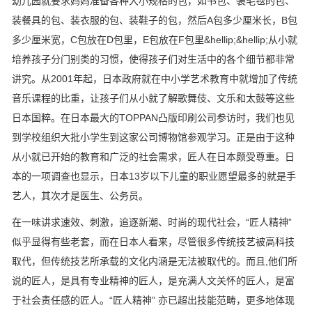
幼儿园就要求妈妈准备各种大小规格的包，如书包、装毛毯的包、
装餐具的包、装衣服的包、装鞋子的包，然后A包多少厘米长，B包
多少厘米宽，C包放在D包里，E包放在F包里&hellip;&hellip;从小就
培养孩子分门别类的习惯，使得孩子们对生活中的各个细节都非常
讲究。从2001年起，日本政府就在中小学艺术教育中就增加了传统
音乐课程的比重，让孩子们从小就了解歌舞伎、文乐和太鼓等这些
日本国粹。在日本最大的TOPPAN凸版印刷公司参访时，我们也见
到学校组织大批小学生到这家公司博物馆参观学习。正是由于这种
从小就已开始的教育和广泛的社会需求，匠人在日本颇受尊重。日
本的一项调查也显示，日本13岁以下儿童的职业愿望最多的就是手
艺人，其次才是医生、公务员。
在一味讲求速效、刺激，追逐新潮、时尚的现代社会，“匠人精神”
似乎显得有些老套，而在日本人看来，尽管很多传统技艺被高科技
取代，但传统技艺所承载的文化内涵是无法被取代的。而且,他们所
说的匠人，是具有专业精神的匠人，是充满人文关怀的匠人，是富
于社会责任感的匠人。“匠人精神” 亦已超出技能范畴，更多地体现