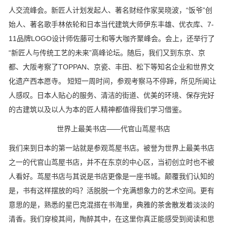
人交流峰会。新匠人计划发起人、著名财经作家吴晓波，“饭爷”创
始人、著名歌手林依轮和日本当代建筑大师伊东丰雄、优衣库、7-
11品牌LOGO设计师佐藤可士和等大咖齐聚峰会。会上，还举行了
“新匠人与传统工艺的未来”高峰论坛。随后，我们又到东京、京
都、大阪考察了TOPPAN、京瓷、丰田、松下等知名企业和世界文
化遗产西本愿寺。 短短一周时间，参观考察马不停蹄，所见所闻让
人感叹。日本人贴心的服务、清洁的街道、优美的环境、保存完好
的古建筑以及以人为本的匠人精神都值得我们学习借鉴。
世界上最美书店——代官山茑屋书店
我们来到日本的第一站就是参观茑屋书店。被誉为世界上最美书店
之一的代官山茑屋书店，并不在东京的中心区，当初创立时也不被
人看好。茑屋书店与其说是书店更像是一座书城。颠覆我们认知的
是，书有这样摆放的吗？活脱脱一个充满想象力的艺术空间。更有
意思的是，熟悉的星巴克混搭在书海里，典雅的茶舍散发着淡淡的
清香。我们穿梭其间，陶醉其中，在这里你真正能感受到阅读和思