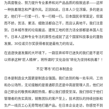
为高度敬业、努力提升专业素养和对产品品质的极致追求——这样
一种执着理念和严谨作风。正因如此，日本人少见浮躁，多的是淡
定，他们干一行爱一行，专一行精一行。日本国民非常富足，但富
而不娇，苦活、累活、细致活都自己干，而且认真地干。我们注意
到，日本城市里的垃圾搬运、建筑工地的苦力活全部都是本国人在
干。日本人这种专业专注的禀性也成就了这个国家科技事业的蓬勃
发展，30位诺贝尔奖获得者就是最有力的佐证。
在追逐快速发展的大环境下，一路狂奔却早已迷失的我们是不是可
以师承这种“匠人精神”，将所谓的“文化自信”转化为坚持和执着？！
不见“寒冬”的日本制造业
日本是制造业大国更是制造业强国。我们去到的每一处车间、工坊
和办公场所，无论接触的是普通职员还是中高层管理人员，他们对
自己职业的敬畏和满腔热情，都让我们感受至深。我们惊叹于他们
管理者的务实高效，销售团队的客户至上，技术团队的持续创新和
生产一线员工心无旁骛地打磨产品。在日本企业走访，你感觉不到