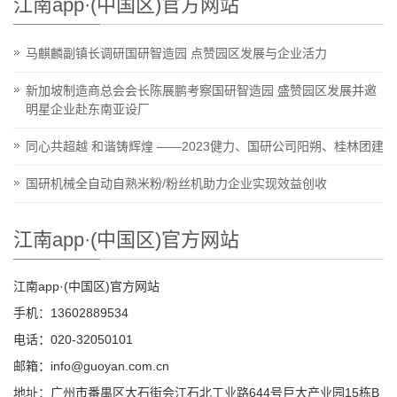
江南app·(中国区)官方网站
马麒麟副镇长调研国研智造园 点赞园区发展与企业活力
新加坡制造商总会会长陈展鹏考察国研智造园 盛赞园区发展并邀
明星企业赴东南亚设厂
同心共超越 和谐铸辉煌 ——2023健力、国研公司阳朔、桂林团建
国研机械全自动自熟米粉/粉丝机助力企业实现效益创收
江南app·(中国区)官方网站
江南app·(中国区)官方网站
手机：13602889534
电话：020-32050101
邮箱：info@guoyan.com.cn
地址：广州市番禺区大石街会江石北工业路644号巨大产业园15栋B