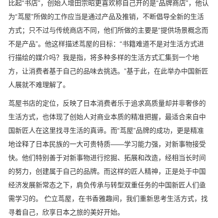
比起“书店”，创始人增田宗昭更喜欢称自己开的是“品牌商店”，他认
为“茑屋”所做的工作应当是通过产品及推销，不断倡导全新的生活
方式；只不过与传统商店不同，他们所做的主要是“提供场景概念而
不是产品”。他这样描述茑屋的目标：“书籍难道不是对生活方式进
行描绘的媒介吗？我是指，将多种多样的生活方式汇集到一个地
方，让消费者基于自己的品味去挑选。”基于此，在此举办中国新匠
人展就不难理解了。
茑屋书店的定位，反映了日本消费者乐于追求高质量却并非奢侈的
生活方式，也体现了创始人对商业本质的精准把握，最适合来自中
国新匠人在这里找寻生活的真谛。而“茑屋”品牌的成功，更是精准
地诠释了日本民族的一大可贵特质——学习能力强，对新事物接受
快。他们特别善于对新事物进行挖掘、拓展和改造，经相当长时间
的努力，创建属于自己的品牌。而这样的匠人精神，正是处于中国
经济发展新常态之下，肩负传承与转型双重任务的中国新匠人们亟
需学习的。 伫立茑屋，在书香雅趣间，我们重新思考生活方式，找
寻着自己，欣享日本之旅的美好开始。