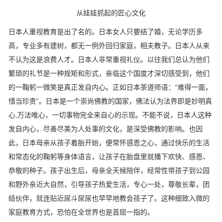
从娃娃抓起的匠心文化
日本人重视教育是出了名的。日本女人只要结了婚，无论学历多
高，专业多有建树，都无一例外回归家庭，相夫教子。日本人从来
不认为这是浪费人才。日本人非常重视礼仪。以往我们总认为他们
繁琐的礼节是一种规矩和形式，亲临这个国度才深切感受到，他们
的一鞠躬一微笑是真正发自内心。正如日本茶道师语：“难得一面，
惜当珍贵”。日本是一个崇尚佛教的国家，佛法认为法界即是妙明真
心,万法唯心，一切事物完全来自心的示现。不能不说，日本人这种
发自内心，尽善尽美为人处事的文化，是深受佛教的影响。也因
此，日本母亲从孩子着胎开始，便常怀感恩之心，通过快乐的生活
和常态化的鞠躬等身体语言，让孩子在胎盘里就播下欢快、感恩、
恭敬的种子。孩子出生后，母亲全天候陪伴，经常性带孩子到公园
和野外亲近大自然，引导孩子热爱生活，专心一处，尊敬长辈，团
结伙伴，就连贴近尿斗尿尿也早早地教会孩子了。这种细致入微的
家庭教育方式，恐怕在全世界也是首屈一指的。