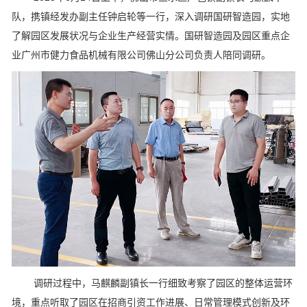
队，携镇经发办副主任钟启轮等一行，深入调研国研智造园，实地
了解园区发展状况与企业生产经营实情。国研智造园及园区重点企
业广州市健力食品机械有限公司佛山分公司负责人陪同调研。
调研过程中，马麒麟副镇长一行细致考察了园区的整体运营环
境，重点听取了园区在招商引资工作进展、日常管理模式创新及环