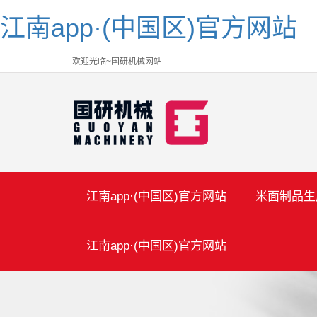
江南app·(中国区)官方网站
欢迎光临~国研机械网站
江南app·(中国区)官方网站
米面制品生
江南app·(中国区)官方网站