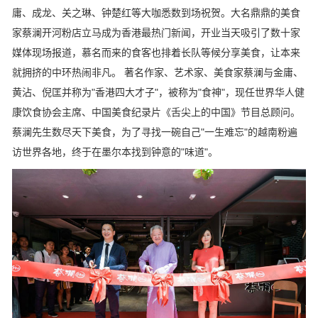
庸、成龙、关之琳、钟楚红等大咖悉数到场祝贺。大名鼎鼎的美食
家蔡澜开河粉店立马成为香港最热门新闻，开业当天吸引了数十家
媒体现场报道，慕名而来的食客也排着长队等候分享美食，让本来
就拥挤的中环热闹非凡。 著名作家、艺术家、美食家蔡澜与金庸、
黄沾、倪匡并称为"香港四大才子"，被称为"食神"，现任世界华人健
康饮食协会主席、中国美食纪录片《舌尖上的中国》节目总顾问。
蔡澜先生数尽天下美食，为了寻找一碗自己"一生难忘"的越南粉遍
访世界各地，终于在墨尔本找到钟意的"味道"。