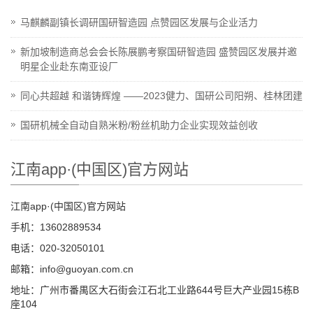
马麒麟副镇长调研国研智造园 点赞园区发展与企业活力
新加坡制造商总会会长陈展鹏考察国研智造园 盛赞园区发展并邀
明星企业赴东南亚设厂
同心共超越 和谐铸辉煌 ——2023健力、国研公司阳朔、桂林团建
国研机械全自动自熟米粉/粉丝机助力企业实现效益创收
江南app·(中国区)官方网站
江南app·(中国区)官方网站
手机：13602889534
电话：020-32050101
邮箱：info@guoyan.com.cn
地址：广州市番禺区大石街会江石北工业路644号巨大产业园15栋B
座104