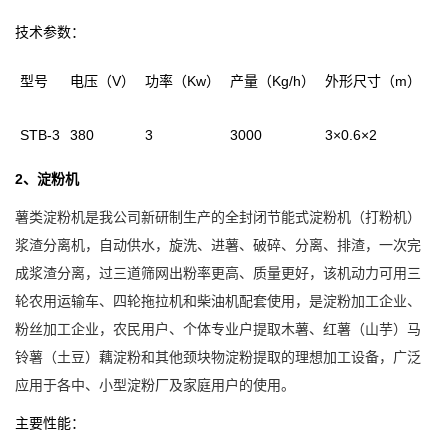
技术参数：
型号
电压（V）
功率（Kw）
产量（Kg/h）
外形尺寸（m）
STB-3
380
3
3000
3×0.6×2
2、淀粉机
薯类淀粉机是我公司
新研制生产的全封闭节能式淀粉机（打粉机）
浆渣分离机，自动供水，旋洗、进薯、破碎、分离、排渣，一次完
成浆渣分离，过三道筛网出粉率更高、质量更好，该机动力可用三
轮农用运输车、四轮拖拉机和柴油机配套使用，是淀粉加工企业、
粉丝加工企业，农民用户、个体专业户提取木薯、红薯（山芋）马
铃薯（土豆）藕淀粉和其他颈块物淀粉提取的理想加工设备，广泛
应用于各中、小型淀粉厂及家庭用户的使用。
主要性能：