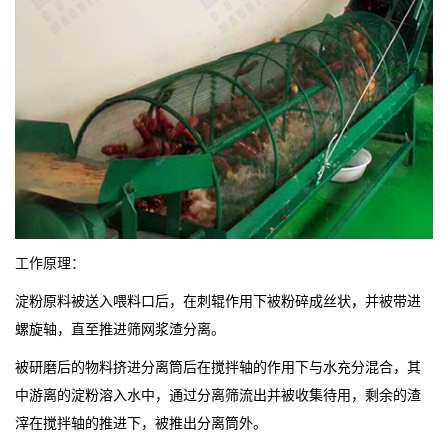
工作原理：
淀粉原料被送入喂料口后，在刺辊作用下被粉碎成丝状，并被带进
螺旋轴，直至推进筛网浆渣分离。
被研磨后的物料挤进分离筒后在搅拌轴的作用下与水充分混合，其
中游离的淀粉溶入水中，通过分离筛流出并被收集待用，剩余的渣
滓在搅拌轴的推进下，被推出分离筒外。