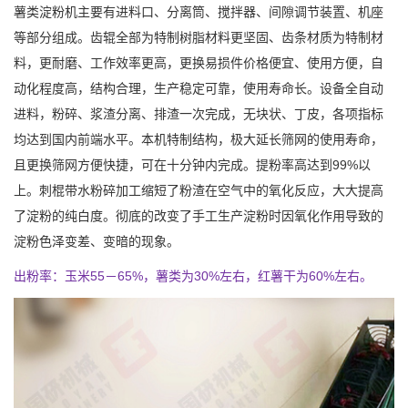
薯类淀粉机主要有进料口、分离筒、搅拌器、间隙调节装置、机座
等部分组成。齿辊全部为特制树脂材料更坚固、齿条材质为特制材
料，更耐磨、工作效率更高，更换易损件价格便宜、使用方便，自
动化程度高，结构合理，生产稳定可靠，使用寿命长。设备全自动
进料，粉碎、浆渣分离、排渣一次完成，无块状、丁皮，各项指标
均达到国内前端水平。本机特制结构，极大延长筛网的使用寿命，
且更换筛网方便快捷，可在十分钟内完成。提粉率高达到99%以
上。刺棍带水粉碎加工缩短了粉渣在空气中的氧化反应，大大提高
了淀粉的纯白度。彻底的改变了手工生产淀粉时因氧化作用导致的
淀粉色泽变差、变暗的现象。
出粉率：玉米55－65%，薯类为30%左右，红薯干为60%左右。