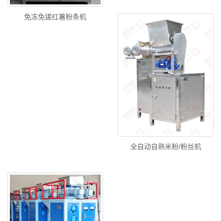
免冻免搓红薯粉条机
全自动自熟米粉/粉丝机