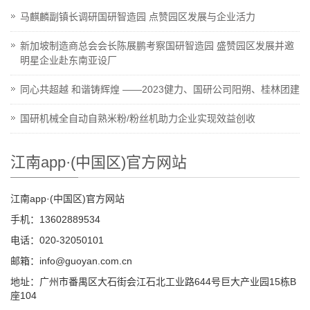
马麒麟副镇长调研国研智造园 点赞园区发展与企业活力
新加坡制造商总会会长陈展鹏考察国研智造园 盛赞园区发展并邀
明星企业赴东南亚设厂
同心共超越 和谐铸辉煌 ——2023健力、国研公司阳朔、桂林团建
国研机械全自动自熟米粉/粉丝机助力企业实现效益创收
江南app·(中国区)官方网站
江南app·(中国区)官方网站
手机：13602889534
电话：020-32050101
邮箱：info@guoyan.com.cn
地址：广州市番禺区大石街会江石北工业路644号巨大产业园15栋B
座104