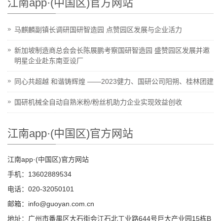
江南app·(中国区)官方网站
马麒麟副镇长调研国研智造园 点赞园区发展与企业活力
新加坡制造商总会会长陈展鹏考察国研智造园 盛赞园区发展并邀
明星企业赴东南亚设厂
同心共超越 和谐铸辉煌 ——2023健力、国研公司阳朔、桂林团建
国研机械全自动自熟米粉/粉丝机助力企业实现效益创收
江南app·(中国区)官方网站
江南app·(中国区)官方网站
手机：13602889534
电话：020-32050101
邮箱：info@guoyan.com.cn
地址：广州市番禺区大石街会江石北工业路644号巨大产业园15栋B